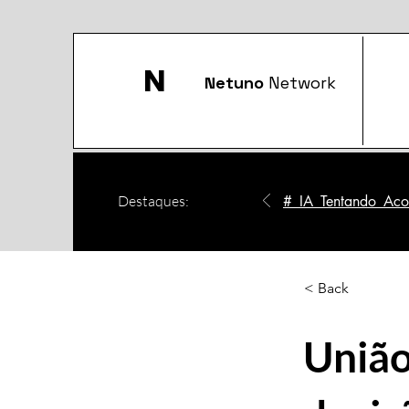
N
Netuno
Network
Destaques:
#_IA_Tentando_Acom
< Back
União