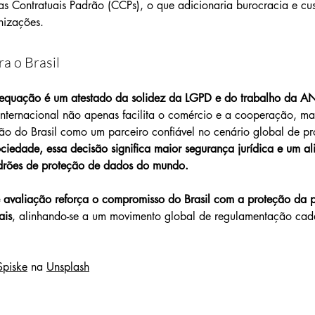
s Contratuais Padrão (CCPs), o que adicionaria burocracia e cus
nizações.
ra o Brasil
equação é um atestado da solidez da LGPD e do trabalho da A
internacional não apenas facilita o comércio e a cooperação, m
ção do Brasil como um parceiro confiável no cenário global de p
ociedade, essa decisão significa maior segurança jurídica e um a
adrões de proteção de dados do mundo.
 avaliação reforça o compromisso do Brasil com a proteção da p
ais
, alinhando-se a um movimento global de regulamentação cad
Spiske
 na 
Unsplash