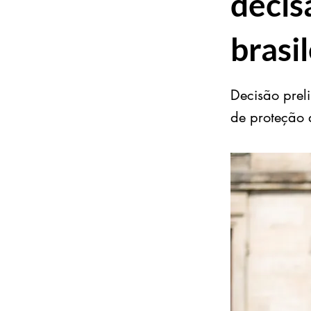
decis
brasil
Decisão prel
de proteção 