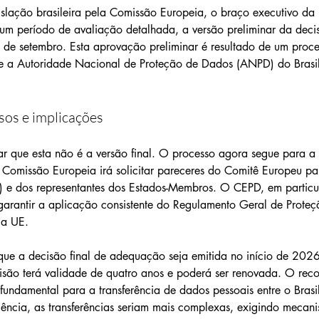
islação brasileira pela Comissão Europeia, o braço executivo da U
m período de avaliação detalhada, a versão preliminar da decis
de setembro. Esta aprovação preliminar é resultado de um proce
e a Autoridade Nacional de Proteção de Dados (ANPD) do Brasi
sos e implicações
ar que esta não é a versão final. O processo agora segue para a 
 Comissão Europeia irá solicitar pareceres do Comitê Europeu pa
 e dos representantes dos Estados-Membros. O CEPD, em particul
garantir a aplicação consistente do Regulamento Geral de Prote
 a UE.
que a decisão final de adequação seja emitida no início de 202
isão terá validade de quatro anos e poderá ser renovada. O rec
undamental para a transferência de dados pessoais entre o Brasil
ência, as transferências seriam mais complexas, exigindo mecani