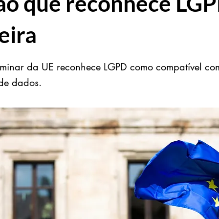
ão que reconhece LG
eira
iminar da UE reconhece LGPD como compatível com
de dados.