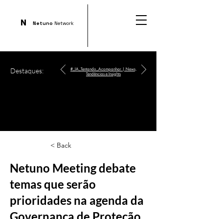
N
Netuno
Network
Destaques:
#_IA_Tentando_Acompanhar | News,
Tendências e Insights
< Back
Netuno Meeting debate
temas que serão
prioridades na agenda da
Governança de Proteção