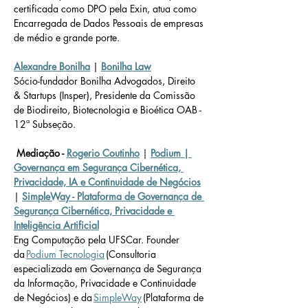
certificada como DPO pela Exin, atua como 
Encarregada de Dados Pessoais de empresas 
de médio e grande porte. 
Alexandre Bonilha
 | 
Bonilha Law
Sócio-fundador Bonilha Advogados, Direito 
& Startups (Insper), Presidente da Comissão 
de Biodireito, Biotecnologia e Bioética OAB - 
12ª Subseção.
Mediação - 
Rogerio Coutinho
 | 
Podium | 
Governança em Segurança Cibernética, 
Privacidade, IA e Continuidade de Negócios
| 
SimpleWay - Plataforma de Governança de 
Segurança Cibernética, Privacidade e 
Inteligência Artificial
Eng Computação pela UFSCar. Founder 
da 
Podium Tecnologia
 (Consultoria 
especializada em Governança de Segurança 
da Informação, Privacidade e Continuidade 
de Negócios) e da 
SimpleWay
 (Plataforma de 