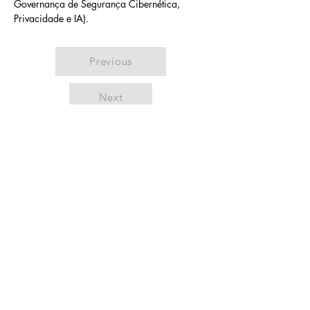
Governança de Segurança Cibernética, 
Privacidade e IA). 
Previous
Next
Netu
no
Network
Sobre
Comunidade para profissionais e