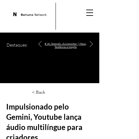
N
Netuno
Network
Destaques:
#_IA_Tentando_Acompanhar | News,
Tendências e Insights
< Back
Impulsionado pelo
Gemini, Youtube lança
áudio multilíngue para
criadores