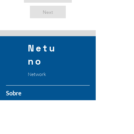
Next
Netu
no
Network
Sobre
Comunidade para profissionais e
entusiastas do setor da Proteção de
Dados, Privacidade, Segurança e
Tecnologia da Informação.