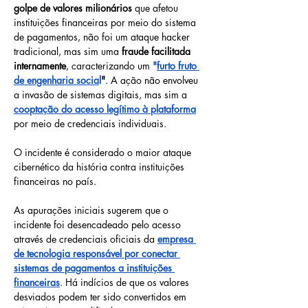
golpe de valores milionários
 que afetou 
instituições financeiras por meio do sistema 
de pagamentos, não foi um ataque hacker 
tradicional, mas sim uma 
fraude facilitada 
internamente
, caracterizando um 
"
furto fruto 
de engenharia socia
l
"
. A ação não envolveu 
a invasão de sistemas digitais, mas sim a
cooptação do acesso legítimo à plataforma
por meio de credenciais individuais.
O incidente é considerado o maior ataque 
cibernético da história contra instituições 
financeiras no país.
As apurações iniciais sugerem que o 
incidente foi desencadeado pelo acesso 
através de credenciais oficiais da
empresa 
de tecnologia responsável por conectar 
sistemas de pagamentos a instituições 
financeiras
. Há indícios de que os valores 
desviados podem ter sido convertidos em 