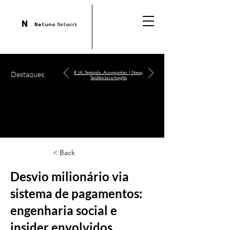
N
Netuno
Network
Destaques:
#_IA_Tentando_Acompanhar | News,
Tendências e Insights
< Back
Desvio milionário via
sistema de pagamentos:
engenharia social e
insider envolvidos