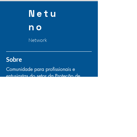
Netu
no
Network
Sobre
Comunidade para profissionais e
entusiastas do setor da Proteção de
Dados, Privacidade, Segurança e
Tecnologia da Informação.
Início
Sobre
Contato