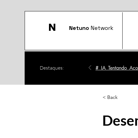
N
Netuno
Network
Destaques:
#_IA_Tentando_Acom
< Back
Dese