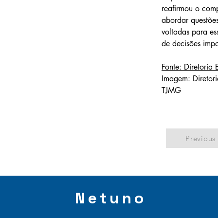
reafirmou o comp
abordar questões
voltadas para es
de decisões impor
Fonte: Diretoria
Imagem: Diretori
TJMG
Previous
Netuno