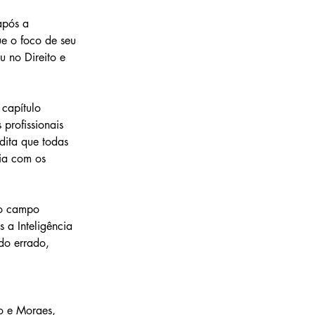
após a 
e o foco de seu 
u no Direito e 
 
capítulo 
 profissionais 
dita que todas 
ia com os 
no campo 
 a Inteligência 
do errado, 
o e Moraes, 