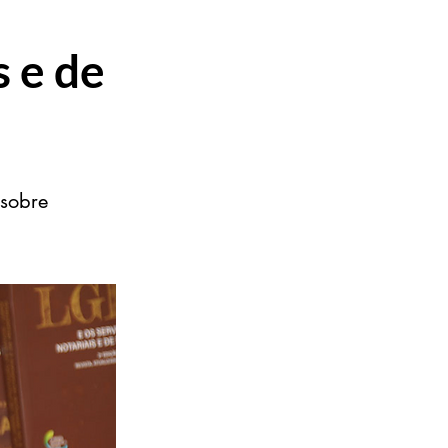
a
s e de
 sobre