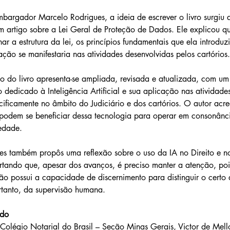
argador Marcelo Rodrigues, a ideia de escrever o livro surgiu 
 artigo sobre a Lei Geral de Proteção de Dados. Ele explicou qu
ar a estrutura da lei, os princípios fundamentais que ela introduzi
ação se manifestaria nas atividades desenvolvidas pelos cartórios.
 do livro apresenta-se ampliada, revisada e atualizada, com um 
 dedicado à Inteligência Artificial e sua aplicação nas atividades
cificamente no âmbito do Judiciário e dos cartórios. O autor acre
 podem se beneficiar dessa tecnologia para operar em consonânc
edade.
es também propôs uma reflexão sobre o uso da IA no Direito e 
lertando que, apesar dos avanços, é preciso manter a atenção, pois
 não possui a capacidade de discernimento para distinguir o certo 
tanto, da supervisão humana.
udo
Colégio Notarial do Brasil – Seção Minas Gerais, Victor de Mell