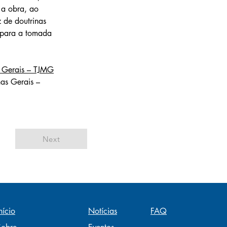
 a obra, ao 
 de doutrinas 
r para a tomada 
s Gerais – TJMG
as Gerais – 
Next
nício
Notícias
FAQ