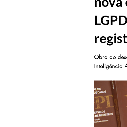
nova 
LGPD 
regis
Obra do dese
Inteligência A