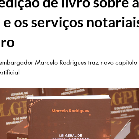
edição de livro sobre 
e os serviços notariai
tro
mbargador Marcelo Rodrigues traz novo capítulo
rtificial