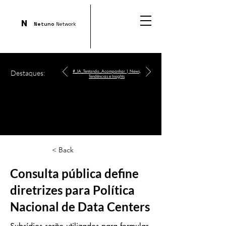
N
Netuno
Network
Destaques:
#_IA_Tentando_Acompanhar | News,
Tendências e Insights
< Back
Consulta pública define
diretrizes para Política
Nacional de Data Centers