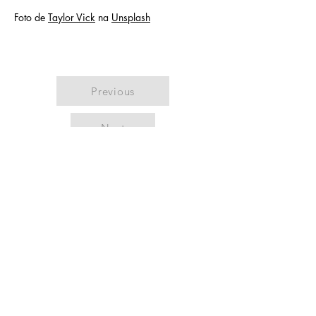
Foto de 
Taylor Vick
 na 
Unsplash
Previous
Next
Netu
no
Network