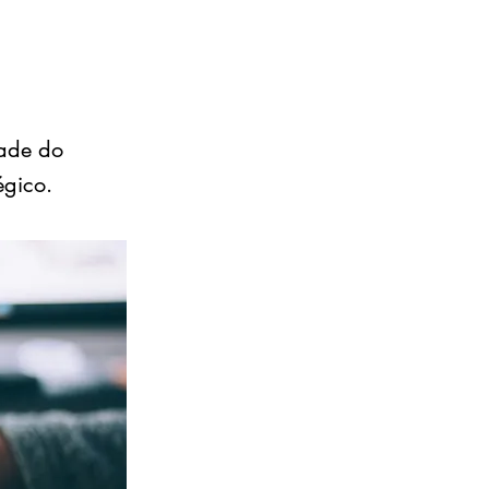
dade do
égico.