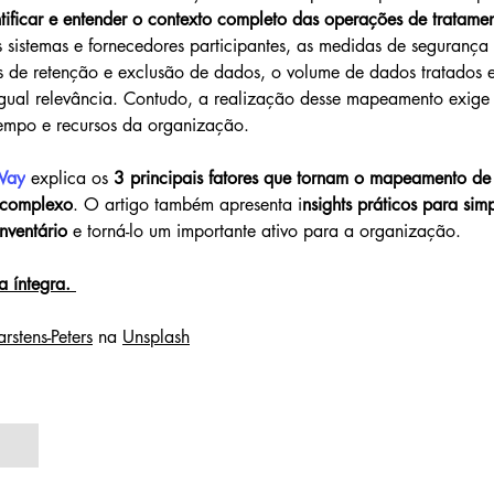
tificar e entender o contexto completo das operações de tratame
s sistemas e fornecedores participantes, as medidas de segurança
 de retenção e exclusão de dados, o volume de dados tratados e
gual relevância. Contudo, a realização desse mapeamento exige 
 tempo e recursos da organização.
Way
 explica os 
3 principais fatores que tornam o mapeamento de
 complexo
. O artigo também apresenta i
nsights práticos para simp
nventário
 e torná-lo um importante ativo para a organização.
a íntegra. 
rstens-Peters
 na 
Unsplash