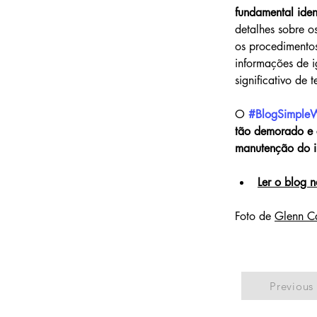
fundamental iden
detalhes sobre o
os procedimentos
informações de i
significativo de
O 
#BlogSimple
tão demorado e
manutenção do i
Ler o blog n
Foto de 
Glenn Ca
Previous