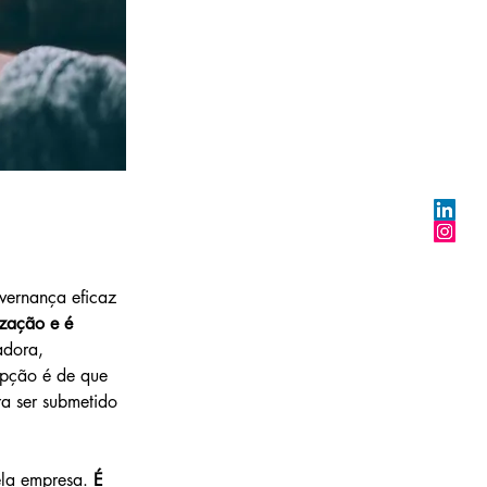
vernança eficaz 
zação e é 
adora, 
epção é de que 
ra ser submetido 
ela empresa. 
É 