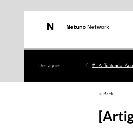
N
Netuno
Network
Destaques:
#_IA_Tentando_Acom
< Back
[Arti