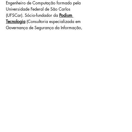
Engenheiro de Computação formado pela 
Universidade Federal de São Carlos 
(UFSCar). Sócio-fundador da 
Podium 
Tecnologia
 (Consultoria especializada em 
Governança de Segurança da Informação, 
Privacidade e Continuidade de Negócios) e 
da 
SimpleWay
 (Plataforma de Governança 
de Segurança Cibernética, Privacidade e IA).
Foto gerada por 
IA
na 
Freepik
Previous
Next