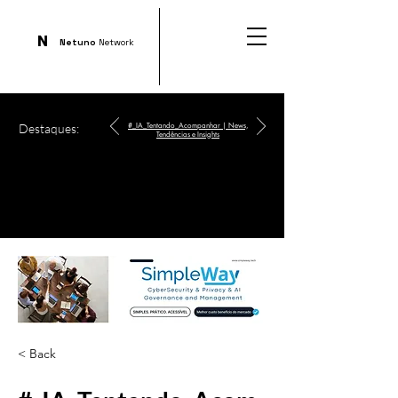
N
Netuno
Network
Destaques:
#_IA_Tentando_Acompanhar | News,
Tendências e Insights
< Back