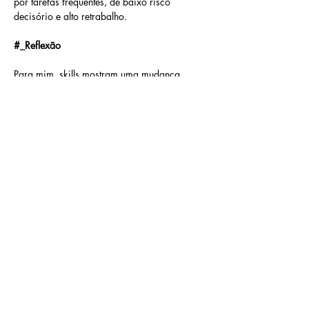
por tarefas frequentes, de baixo risco 
decisório e alto retrabalho.
#_Reflexão
Para mim, skills mostram uma mudança 
muito bacana.
A vantagem competitiva não estará apenas 
em “usar IA”.
Também estará em ensinar a IA a trabalhar 
do jeito certo dentro da organização.
E isso exige processo claro, conhecimento 
organizado e governança.
Talvez uma boa provocação seja:
*
Qual processo na sua empresa poderia ser 
uma Skill?
*