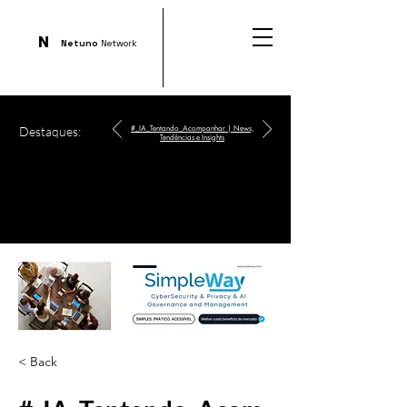
N
Netuno
Network
Destaques:
#_IA_Tentando_Acompanhar | News,
Tendências e Insights
< Back