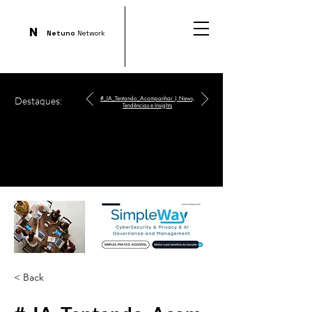
N
Netuno
Network
Destaques:
#_IA_Tentando_Acompanhar | News,
Tendências e Insights
< Back