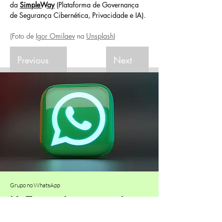
da 
SimpleWay
 (Plataforma de Governança 
de Segurança Cibernética, Privacidade e IA).
(Foto de 
Igor Omilaev
 na 
Unsplash
)
Previous
Next
Grupo no WhatsApp
IA_Tentando acompanhar
News, Tendências e Insights