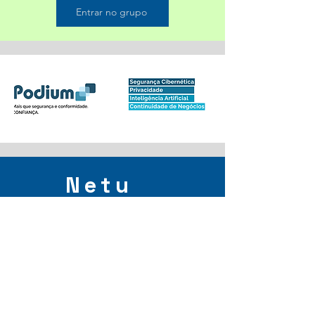
Entrar no grupo
Netu
no
Network
Sobre
Comunidade para profissionais e