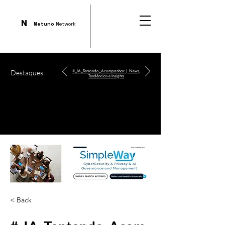
N
Netuno
Network
Destaques:
#_IA_Tentando_Acompanhar | News,
Tendências e Insights
< Back