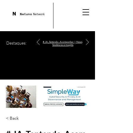
N
Netuno
Network
Destaques:
#_IA_Tentando_Acompanhar | News,
Tendências e Insights
< Back