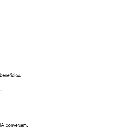
enefícios.
. 
IA conversem, 