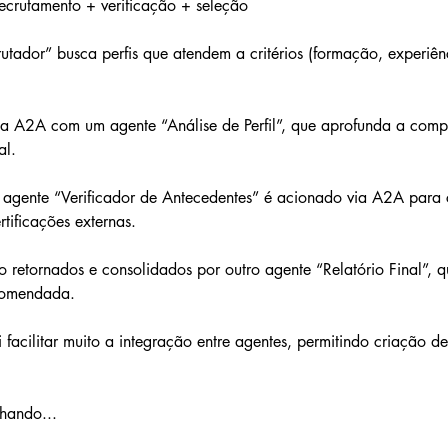
crutamento + verificação + seleção
tador” busca perfis que atendem a critérios (formação, experiên
ia A2A com um agente “Análise de Perfil”, que aprofunda a compa
al.
 agente “Verificador de Antecedentes” é acionado via A2A para 
rtificações externas.
o retornados e consolidados por outro agente “Relatório Final”, 
comendada.
 facilitar muito a integração entre agentes, permitindo criação de
ando...