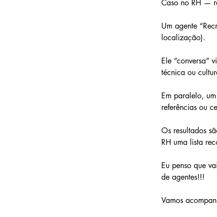
Caso no RH — re
Um agente “Recru
localização).
Ele “conversa” v
técnica ou cultur
Em paralelo, um
referências ou ce
Os resultados sã
RH uma lista re
Eu penso que vai
de agentes!!!
Vamos acompanh