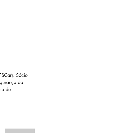
SCar). Sócio-
egurança da 
ma de 