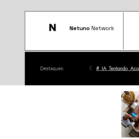
N
Netuno
Network
Destaques:
#_IA_Tentando_Acom