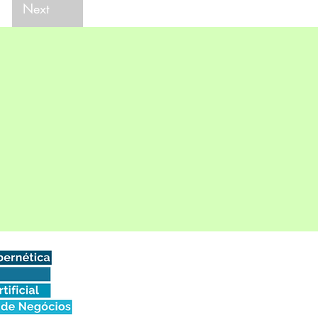
Next
!