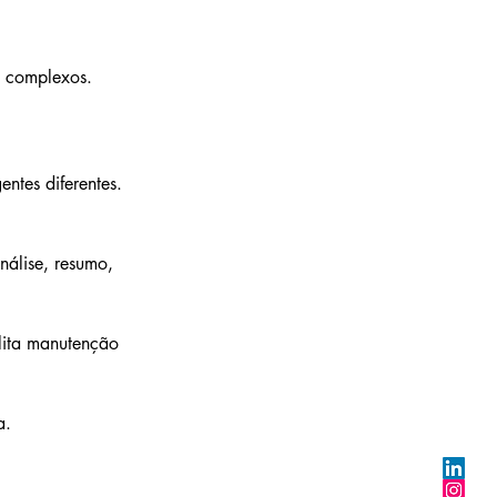
s complexos.
ntes diferentes. 
nálise, resumo, 
lita manutenção 
a.