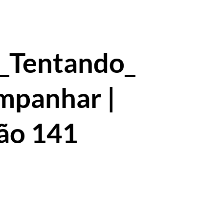
_Tentando_
mpanhar |
ão 141