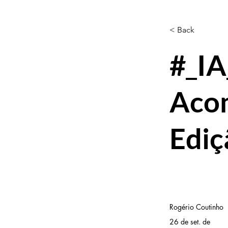
< Back
#_IA
Aco
Ediç
Rogério Coutinho
26 de set. de