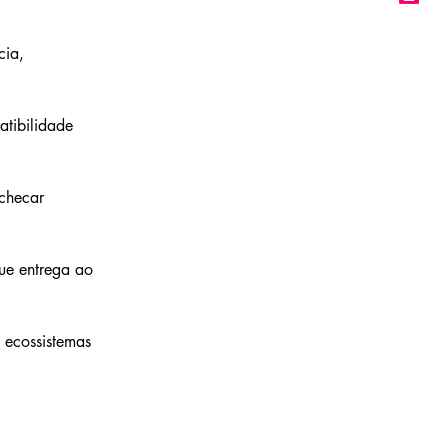
cia, 
tibilidade 
checar 
que entrega ao 
 ecossistemas 