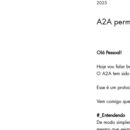
2025
A2A permi
Olá Pessoal!
Hoje vou falar 
O A2A tem sido 
Esse é um protoc
Vem comigo que 
#_Entendendo
De modo simples
mesmo que sejam