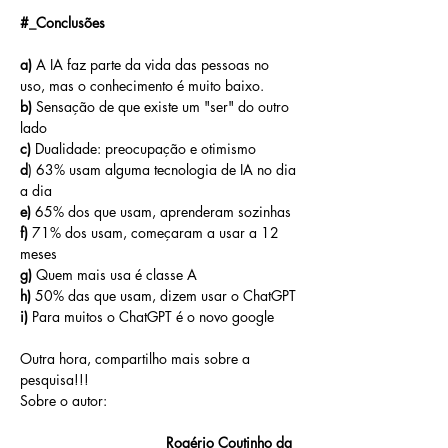
#_Conclusões
a)
 A IA faz parte da vida das pessoas no 
uso, mas o conhecimento é muito baixo.
b)
 Sensação de que existe um "ser" do outro 
lado
c)
 Dualidade: preocupação e otimismo
d
) 63% usam alguma tecnologia de IA no dia 
a dia
e)
 65% dos que usam, aprenderam sozinhas
f) 
71% dos usam, começaram a usar a 12 
meses
g)
 Quem mais usa é classe A
h)
 50% das que usam, dizem usar o ChatGPT
i)
 Para muitos o ChatGPT é o novo google
Outra hora, compartilho mais sobre a 
pesquisa!!!
Sobre o autor: 
Rogério Coutinho da 