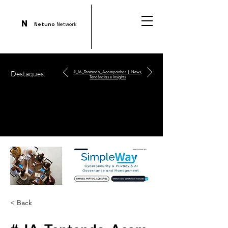
N
Netuno
Network
Destaques:
#_IA_Tentando_Acompanhar | News,
Tendências e Insights
< Back