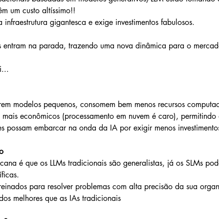
m um custo altíssimo!!
nfraestrutura gigantesca e exige investimentos fabulosos. 
s entram na parada, trazendo uma nova dinâmica para o mercad
...
rem modelos pequenos, consomem bem menos recursos computacio
o mais econômicos (processamento em nuvem é caro), permitindo 
s possam embarcar na onda da IA por exigir menos investimento
o
cana é que os LLMs tradicionais são generalistas, já os SLMs po
ficas. 
reinados para resolver problemas com alta precisão da sua orga
ados melhores que as IAs tradicionais