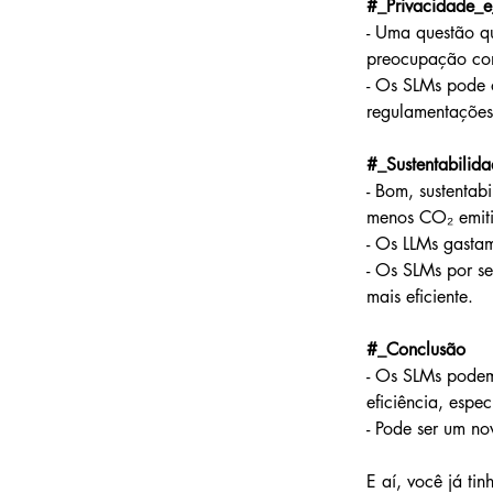
#_Privacidade_
- Uma questão q
preocupação com
- Os SLMs pode 
regulamentaçõe
#_Sustentabilid
- Bom, sustentab
menos CO₂ emitid
- Os LLMs gastam
- Os SLMs por s
mais eficiente.
#_Conclusão
- Os SLMs podem
eficiência, espe
- Pode ser um no
E aí, você já t