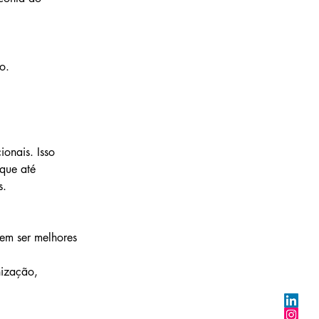
o. 
nais. Isso 
que até 
s.
dem ser melhores 
nização, 