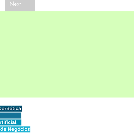
Next
!