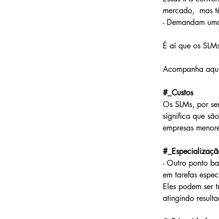
mercado,  mas tê
- Demandam uma i
É aí que os SLM
Acompanha aqui
#_Custos
Os SLMs, por se
significa que sã
empresas menore
#_Especializaçã
- Outro ponto ba
em tarefas especí
Eles podem ser t
atingindo result