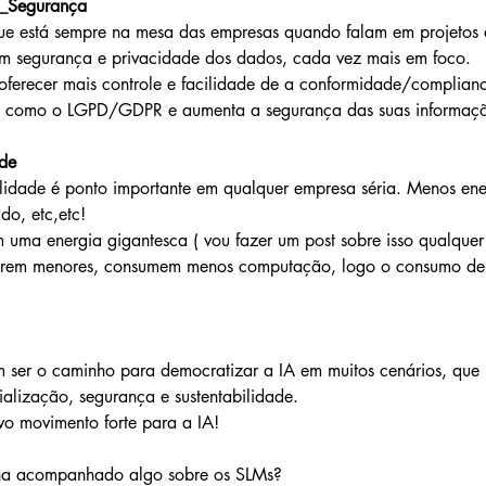
e_Segurança
ue está sempre na mesa das empresas quando falam em projetos 
 segurança e privacidade dos dados, cada vez mais em foco.
oferecer mais controle e facilidade de a conformidade/complian
s como o LGPD/GDPR e aumenta a segurança das suas informaçõ
ade
ilidade é ponto importante em qualquer empresa séria. Menos en
o, etc,etc!
 uma energia gigantesca ( vou fazer um post sobre isso qualquer 
erem menores, consumem menos computação, logo o consumo de 
 ser o caminho para democratizar a IA em muitos cenários, que 
cialização, segurança e sustentabilidade.
vo movimento forte para a IA!
inha acompanhado algo sobre os SLMs?