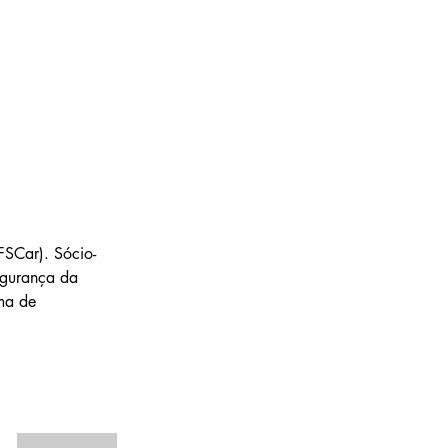
SCar). Sócio-
egurança da 
ma de 