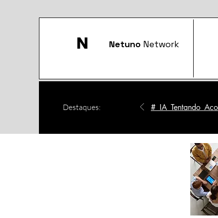
N
Netuno
Network
Destaques:
#_IA_Tentando_Acom