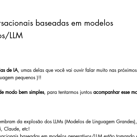
rsacionais baseadas em modelos
os/LLM
ias de IA
, umas delas que você vai ouvir falar muito nas próximos
guagem pequenos )!!
de modo bem simples
, para tentarmos juntos 
acompanhar esse mo
lembram da explosão dos LLMs (Modelos de Linguagem Grandes)
 Claude, etc!  
rsacionais baseadas em modelos generativos/LLM estão tomando 