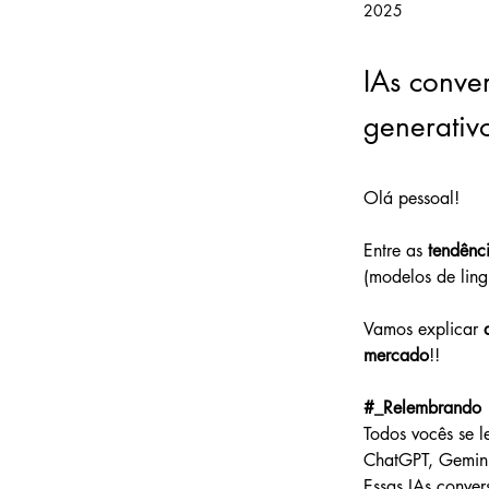
2025
IAs conve
generativ
Olá pessoal!
Entre as 
tendênc
(modelos de lin
Vamos explicar 
mercado
!!
#_Relembrando
Todos vocês se 
ChatGPT, Gemini,
Essas IAs conve