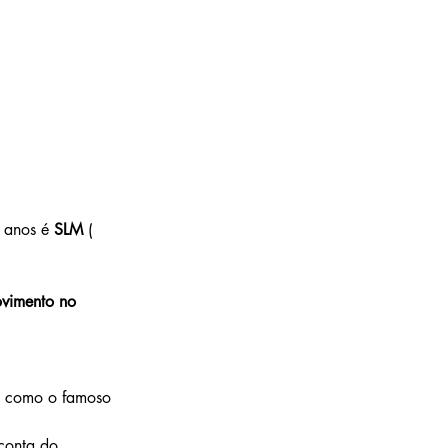
 anos é 
SLM
 ( 
vimento no 
, como o famoso 
conta do 