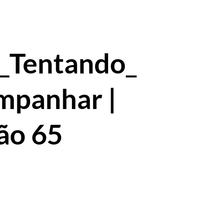
_Tentando_
mpanhar |
ão 65