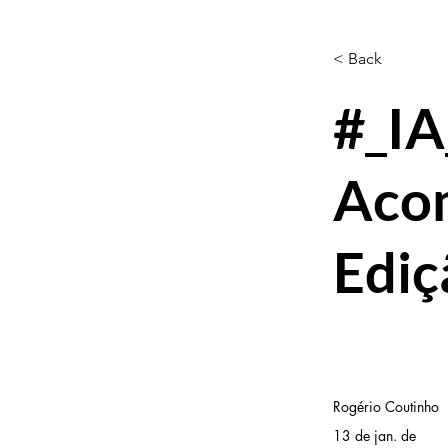
< Back
#_IA
Aco
Ediç
Rogério Coutinho
13 de jan. de