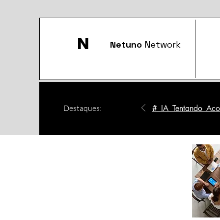
N
Netuno
Network
Destaques:
#_IA_Tentando_Acom