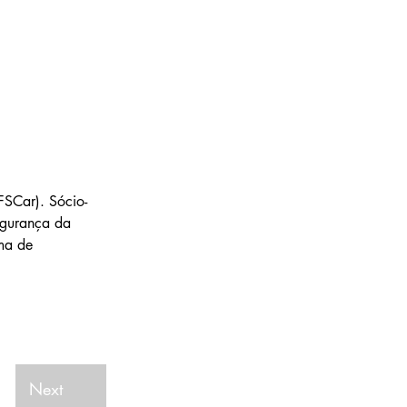
SCar). Sócio-
egurança da 
ma de 
Next