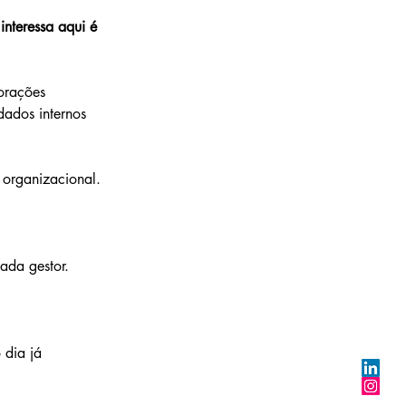
nteressa aqui é 
orações 
dados internos 
 organizacional.
ada gestor.
 dia já 