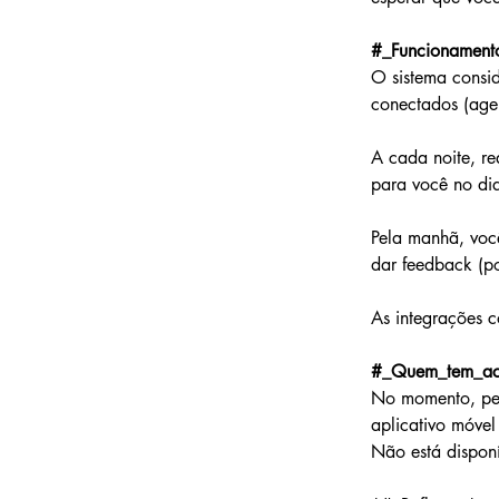
#_Funcionament
O sistema consid
conectados (agen
A cada noite, re
para você no dia
Pela manhã, você
dar feedback (po
As integrações c
#_Quem_tem_ac
No momento, pelo
aplicativo móvel
Não está disponí