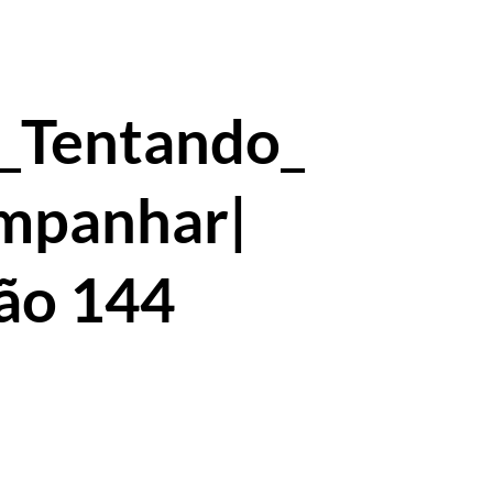
_Tentando_
mpanhar|
ão 144