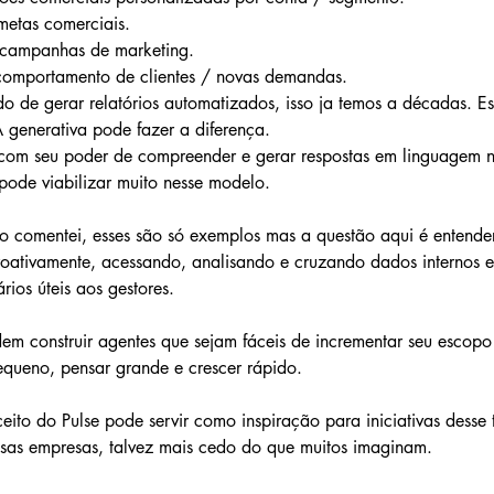
 metas comerciais.
e campanhas de marketing.
 comportamento de clientes / novas demandas.
o de gerar relatórios automatizados, isso ja temos a décadas. Es
IA generativa pode fazer a diferença.
com seu poder de compreender e gerar respostas em linguagem nat
pode viabilizar muito nesse modelo.
o comentei, esses são só exemplos mas a questão aqui é entender
oativamente, acessando, analisando e cruzando dados internos e
ários úteis aos gestores.
m construir agentes que sejam fáceis de incrementar seu escopo
queno, pensar grande e crescer rápido.
ito do Pulse pode servir como inspiração para iniciativas desse t
ssas empresas, talvez mais cedo do que muitos imaginam.