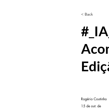
< Back
#_IA
Aco
Ediç
Rogério Coutinho
15 de out. de