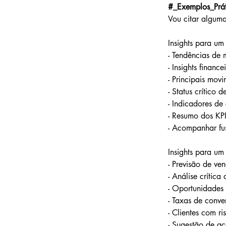
#_Exemplos_Prát
Vou citar alguma
Insights para um
- Tendências de
- Insights finance
- Principais mov
- Status crítico 
- Indicadores de
- Resumo dos KPI
- Acompanhar fus
Insights para um
- Previsão de v
- Análise crític
- Oportunidades 
- Taxas de conve
- Clientes com r
- Sugestão de a