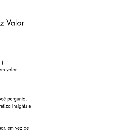
z Valor
 ).
om valor 
ocê pergunta, 
etiza insights e 
sar, em vez de 