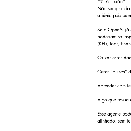
*#_Reflexão*
Não sei quando 
a ideia pois as 
Se a OpenAI já e
poderiam se insp
(KPIs, logs, fina
Cruzar esses dad
Gerar “pulsos” d
Aprender com fe
Algo que possa e
Esse agente pode
alinhado, sem t