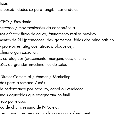
icos
s possibilidades so para tangibilizar a ideia.
 CEO / Presidente
 mercado / movimentações da concorrência.
iros críticos: fluxo de caixa, faturamento real vs previsto.
imentos de RH (promoções, desligamentos, férias dos principais c
de projetos estratégicos (atrasos, bloqueios).
 clima organizacional.
s estratégicos (crescimento, margem, cac, churn).
ões ou grandes investimentos do setor.
 Diretor Comercial / Vendas / Marketing
endas para a semana / mês.
a de performance por produto, canal ou vendedor.
mais aquecidas que estagnaram no funil.
rsão por etapa.
isco de churn, resumo de NPS, etc.
ções comerciais personalizadas por conta / segmento.