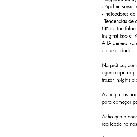
- Pipeline versus
- Indicadores d
- Tendências de
Não estou faland
insigths! Isso a 
A IA generativa 
e cruzar dados, 
Na prática, com
agente operar pr
trazer insights di
As empresas pode
para começar pe
Acho que o conce
realidade na no