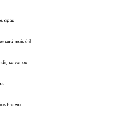
os apps 
e será mais útil 
ir, salvar ou 
o. 
os Pro via 