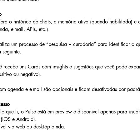
o
era o histórico de chats, a memória ativa (quando habilitada) e 
da, e-mail, APIs, etc.). 
aliza um processo de “pesquisa + curadoria” para identificar o qu
 seguinte. 
 recebe uns Cards com insights e sugestões que você pode expand
sitivo ou negativo). 
om agenda e e-mail são opcionais e ficam desativadas por padrã
esso
 que li, o Pulse está em preview e disponível apenas para usuári
 (iOS e Android). 
vel via web ou desktop ainda. 