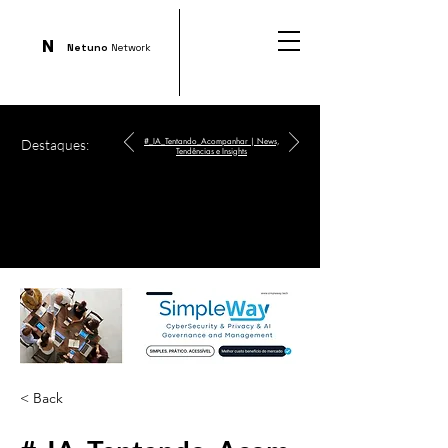
N
Netuno
Network
Destaques:
#_IA_Tentando_Acompanhar | News,
Tendências e Insights
< Back