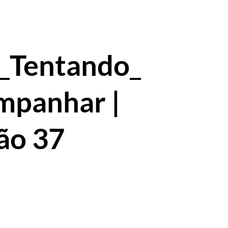
_Tentando_
mpanhar |
ão 37