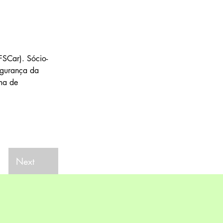
SCar). Sócio-
egurança da 
ma de 
Next