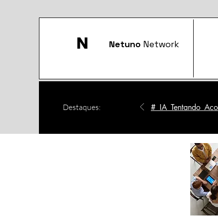
N
Netuno
Network
Destaques:
#_IA_Tentando_Acom