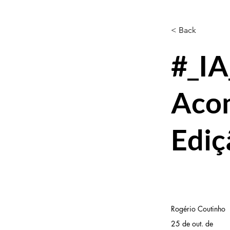
< Back
#_IA
Aco
Ediç
Rogério Coutinho
25 de out. de