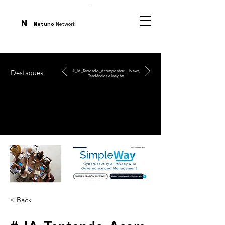
N
Netuno
Network
Destaques:
#_IA_Tentando_Acompanhar | News,
Tendências e Insights
< Back