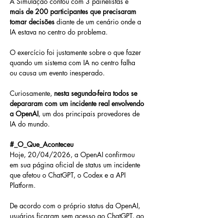
A Simulação contou com 3 painelistas e 
mais de 200 participantes que precisaram 
tomar decisões
 diante de um cenário onde a 
IA estava no centro do problema.
O exercício foi justamente sobre o que fazer 
quando um sistema com IA no centro falha 
ou causa um evento inesperado.
Curiosamente, 
nesta segunda-feira todos se 
depararam com um incidente real envolvendo 
a OpenAI
, um dos principais provedores de 
IA do mundo.
#_O_Que_Aconteceu
Hoje, 20/04/2026, a OpenAI confirmou 
em sua página oficial de status um incidente 
que afetou o ChatGPT, o Codex e a API 
Platform. 
De acordo com o próprio status da OpenAI, 
usuários ficaram sem acesso ao ChatGPT, ao 