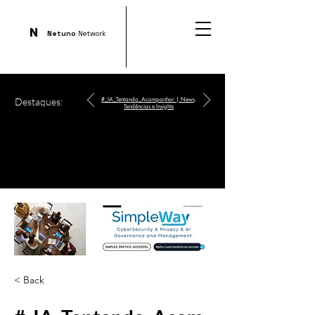
N
Netuno
Network
Destaques:
#_IA_Tentando_Acompanhar | News,
Tendências e Insights
< Back