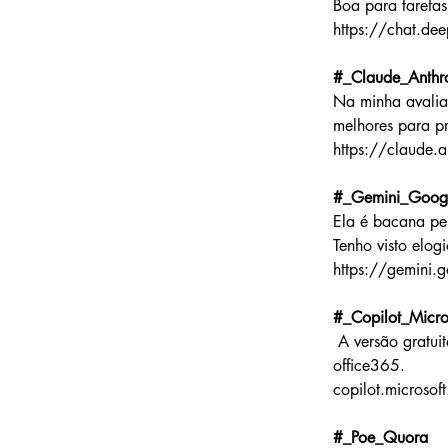
Boa para tarefas
https://chat.de
#_Claude_Anthr
Na minha avalia
melhores para p
https://claude.a
#_Gemini_Goog
Ela é bacana pe
Tenho visto elog
https://gemini.
#_Copilot_Micro
 A versão gratuita é mais limitada, mas é uma boa opção para integração com o mundo 
office365.
copilot.microsof
#_Poe_Quora