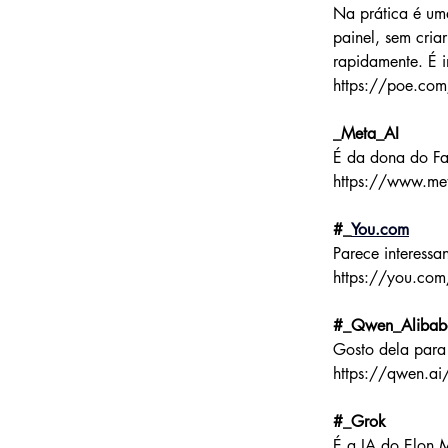
Na prática é um
painel, sem cri
rapidamente. É i
https://poe.co
_Meta_AI
É da dona do Fac
https://www.me
#_
You.com
Parece interessa
https://you.com
#_Qwen_Alibab
Gosto dela para 
https://qwen.a
#_Grok
É a IA do Elon 