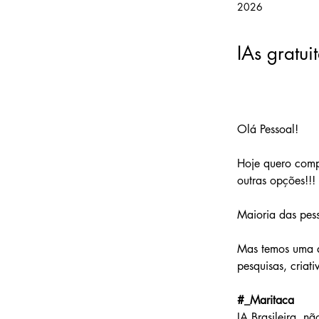
2026
IAs gratu
Olá Pessoal!
Hoje quero compa
outras opções!!!
Maioria das pes
Mas temos uma q
pesquisas, criat
#_Maritaca
IA Brasileira, n