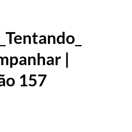
_Tentando_
mpanhar |
ão 157