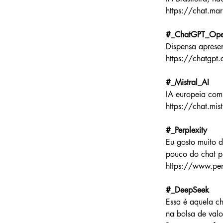
https://chat.mar
#_ChatGPT_Ope
Dispensa apresen
https://chatgpt
#_Mistral_AI
IA europeia com
https://chat.mist
#_Perplexity
Eu gosto muito d
pouco do chat p
https://www.per
#_DeepSeek
Essa é aquela c
na bolsa de val