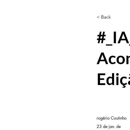
< Back
#_IA
Aco
Ediç
rogério Coutinho
23 de jan. de