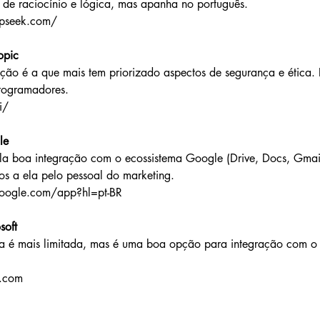
 de raciocínio e lógica, mas apanha no português.
epseek.com/
opic
ção é a que mais tem priorizado aspectos de segurança e ética.
rogramadores.
i/
le
la boa integração com o ecossistema Google (Drive, Docs, Gmai
ios a ela pelo pessoal do marketing.
google.com/app?hl=pt-BR
soft
t.com