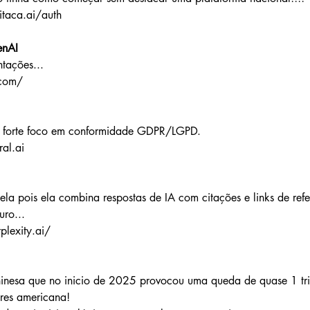
itaca.ai/auth
nAI
tações...
.com/
 forte foco em conformidade GDPR/LGPD.
ral.ai
ela pois ela combina respostas de IA com citações e links de ref
uro...
plexity.ai/
hinesa que no inicio de 2025 provocou uma queda de quase 1 tri
ores americana!