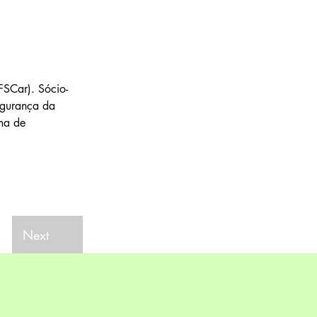
SCar). Sócio-
egurança da 
ma de 
Next