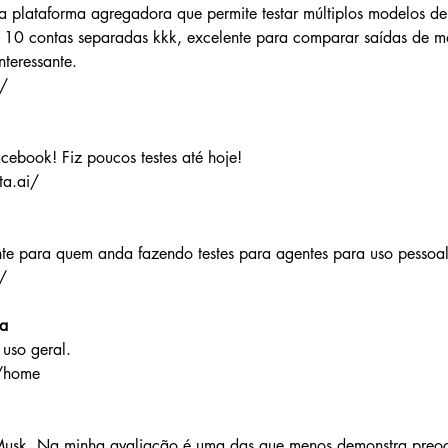
a plataforma agregadora que permite testar múltiplos modelos d
ar 10 contas separadas kkk, excelente para comparar saídas de m
nteressante.
m/
ebook! Fiz poucos testes até hoje!
ta.ai/
nte para quem anda fazendo testes para agentes para uso pessoal
/
a
uso geral.
i/home
Musk. Na minha avaliação é uma das que menos demonstra pre