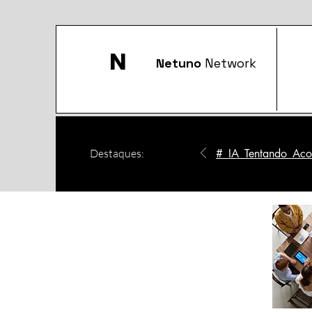
N
Netuno
Network
Destaques:
#_IA_Tentando_Acom