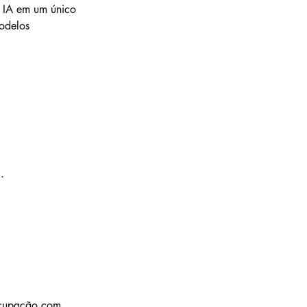
e IA em um único 
odelos 
.
ocupação com 