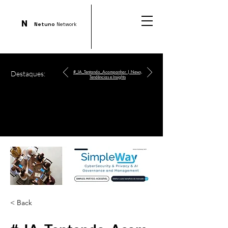
N
Netuno
Network
Destaques:
#_IA_Tentando_Acompanhar | News,
Tendências e Insights
< Back