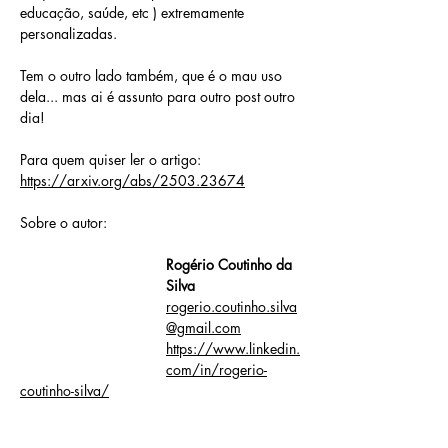
educação, saúde, etc ) extremamente 
personalizadas.
Tem o outro lado também, que é o mau uso 
dela... mas ai é assunto para outro post outro 
dia!
Para quem quiser ler o artigo: 
https://arxiv.org/abs/2503.23674
Sobre o autor: 
Rogério Coutinho da 
Silva
rogerio.coutinho.silva
@gmail.com
https://www.linkedin.
com/in/rogerio-
coutinho-silva/