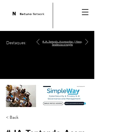
N
Netuno
Network
Destaques:
#_IA_Tentando_Acompanhar | News,
Tendências e Insights
< Back