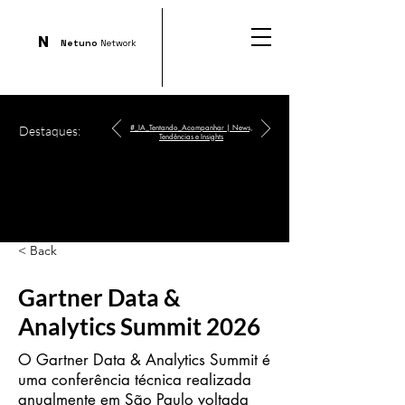
N
Netuno
Network
Destaques:
#_IA_Tentando_Acompanhar | News,
Tendências e Insights
< Back
Gartner Data &
Analytics Summit 2026
O Gartner Data & Analytics Summit é
uma conferência técnica realizada
anualmente em São Paulo voltada