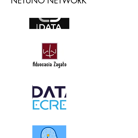
NETUNO NETWORK
​