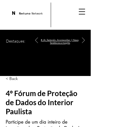
N
Netuno
Network
Destaques:
#_IA_Tentando_Acompanhar | News,
Tendências e Insights
< Back
4º Fórum de Proteção
de Dados do Interior
Paulista
Participe de um dia inteiro de