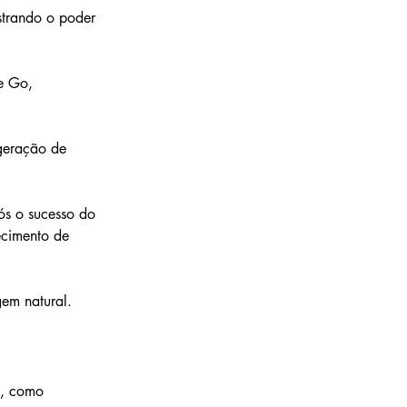
trando o poder 
e Go, 
geração de 
ós o sucesso do 
cimento de 
em natural.
s, como 