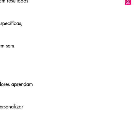
am resultados 
pecíficas, 
em sem 
dores aprendam 
rsonalizar 