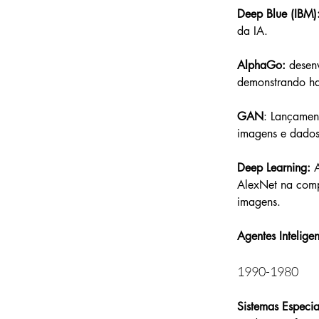
Deep Blue (IBM):
da IA.
AlphaGo: 
desen
demonstrando ha
GAN
: Lançamen
imagens e dados,
Deep Learning: 
AlexNet na comp
imagens.
Agentes Inteligen
1990-1980
Sistemas Especial