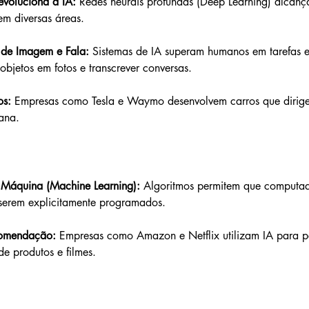
evoluciona a IA:
 Redes neurais profundas (Deep Learning) alcanç
em diversas áreas.
de Imagem e Fala:
 Sistemas de IA superam humanos em tarefas es
 objetos em fotos e transcrever conversas.
os:
 Empresas como Tesla e Waymo desenvolvem carros que dirig
ana.
Máquina (Machine Learning): 
Algoritmos permitem que computa
erem explicitamente programados.
comendação: 
Empresas como Amazon e Netflix utilizam IA para pe
e produtos e filmes.