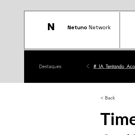
N
Netuno
Network
Destaques:
#_IA_Tentando_Acom
< Back
Time