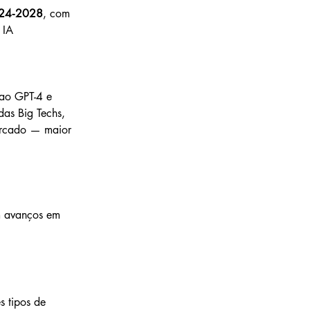
2024‑2028
, com 
 IA
ao GPT-4 e 
as Big Techs, 
ercado — maior 
 avanços em 
s tipos de 