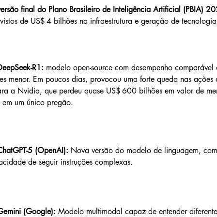
rsão final do Plano Brasileiro de Inteligência Artificial (PBIA) 
evistos de US$ 4 bilhões na infraestrutura e geração de tecnologia
DeepSeek-R1:
 modelo open-source com desempenho comparável 
zes menor. Em poucos dias, provocou uma forte queda nas ações d
ra a Nvidia, que perdeu quase US$ 600 bilhões em valor de m
ia em um único pregão.
ChatGPT-5 (OpenAI): 
Nova versão do modelo de linguagem, com
acidade de seguir instruções complexas.
emini (Google):
 Modelo multimodal capaz de entender diferente