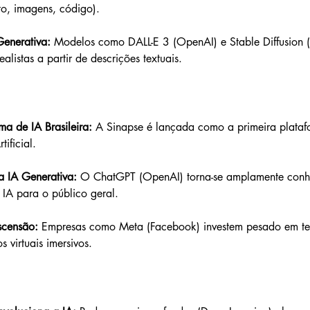
to, imagens, código).
enerativa:
 Modelos como DALL-E 3 (OpenAI) e Stable Diffusion (S
listas a partir de descrições textuais.
ma de IA Brasileira:
 A Sinapse é lançada como a primeira platafo
tificial.
a IA Generativa:
 O ChatGPT (OpenAI) torna-se amplamente conh
IA para o público geral.
censão: 
Empresas como Meta (Facebook) investem pesado em te
 virtuais imersivos.