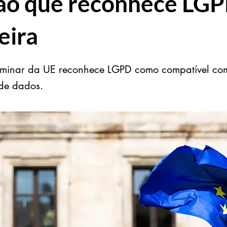
ão que reconhece LG
eira
iminar da UE reconhece LGPD como compatível com
de dados.