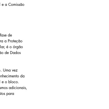
l e a Comissão 
fase de 
ra a Proteção 
ar, é o órgão 
ção de Dados 
6. Uma vez 
onhecimento da 
 e o bloco. 
smos adicionais, 
tos para 