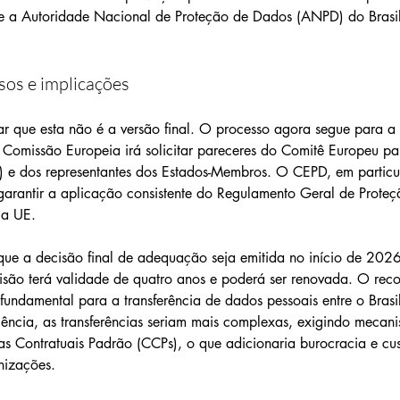
e a Autoridade Nacional de Proteção de Dados (ANPD) do Brasi
sos e implicações
ar que esta não é a versão final. O processo agora segue para a 
 Comissão Europeia irá solicitar pareceres do Comitê Europeu pa
 e dos representantes dos Estados-Membros. O CEPD, em particul
garantir a aplicação consistente do Regulamento Geral de Prote
 a UE.
que a decisão final de adequação seja emitida no início de 202
isão terá validade de quatro anos e poderá ser renovada. O rec
undamental para a transferência de dados pessoais entre o Brasil
ência, as transferências seriam mais complexas, exigindo mecani
s Contratuais Padrão (CCPs), o que adicionaria burocracia e cus
nizações.