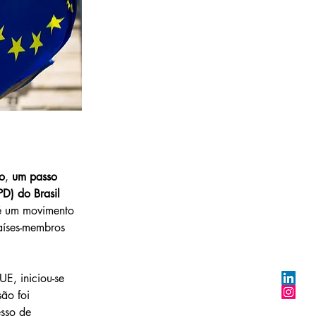
o
, 
um passo 
D) do Brasil 
 é um movimento 
países-membros 
E, iniciou-se 
ão foi 
sso de 