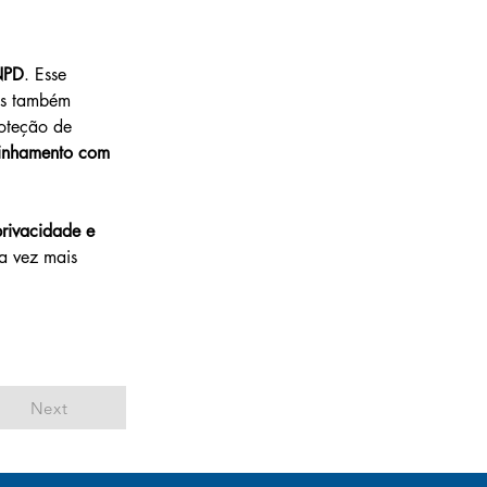
NPD
. Esse 
as também 
roteção de 
linhamento com 
rivacidade e 
a vez mais 
Next