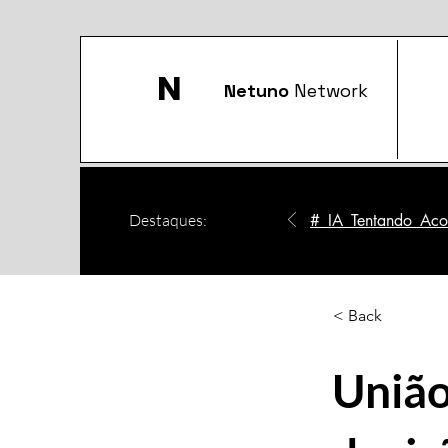
N
Netuno
Network
Destaques:
#_IA_Tentando_Acom
< Back
União