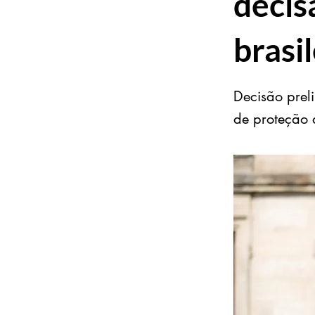
decis
brasil
Decisão prel
de proteção 