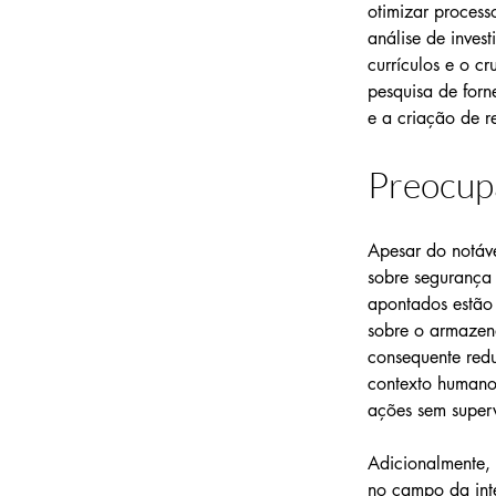
otimizar processo
análise de invest
currículos e o c
pesquisa de for
e a criação de r
Preocupa
Apesar do notáv
sobre segurança 
apontados estão
sobre o armazen
consequente redu
contexto humano,
ações sem super
Adicionalmente,
no campo da inte