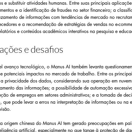
s e substituir atividades humanas. Entre suas principais aplicaçõ
imentos e a identificação de fraudes no setor financeiro; a classif
ruzamento de informações com tendências de mercado no recruta
necedores e a recomendação de estratégias de vendas no e-comme
elatórios e conteúdos acadêmicos interativos na pesquisa e educ
ções e desafios
el avanço tecnológico, o Manus AI também levanta questionament
e potenciais impactos no mercado de trabalho. Entre os principai
 a privacidade dos dados, considerando sua operação em nuvem 
amento das informações; a possibilidade de automação excessiv
ção de empregos em setores administrativos; e a tomada de deci
 que pode levar a erros na interpretação de informações ou na 
visão.
 a origem chinesa do Manus AI tem gerado preocupações em país
ligência artificial, especialmente no que tange à proteção de da