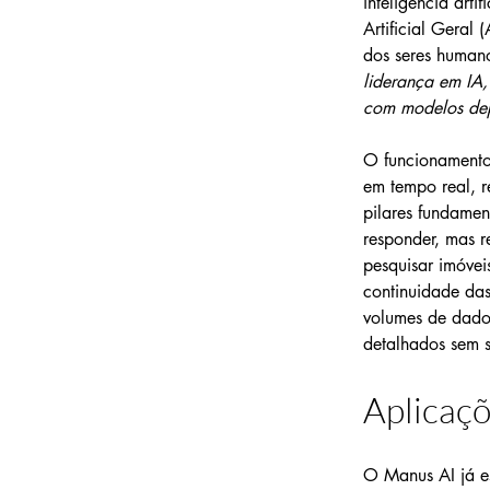
inteligência arti
Artificial Geral
dos seres humano
liderança em IA,
com modelos dep
O funcionamento
em tempo real, r
pilares fundamen
responder, mas r
pesquisar imóvei
continuidade das
volumes de dados
detalhados sem 
Aplicaç
O Manus AI já es