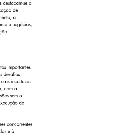
es destacam-se a 
icação de 
mento; a 
rce e negócios; 
ação.
os importantes 
s desafios 
e as incertezas 
a, com a 
sões sem o 
execução de 
es concorrentes 
dos e à 