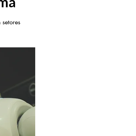
oma
 setores