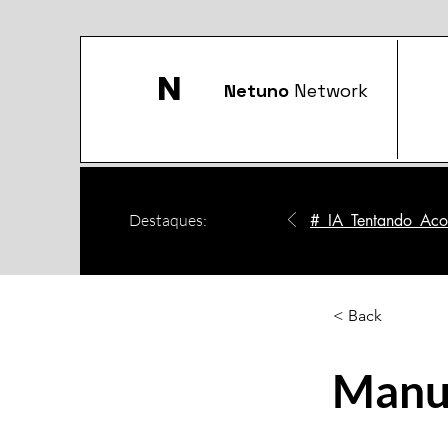
N
Netuno
Network
Destaques:
#_IA_Tentando_Acom
< Back
Manus