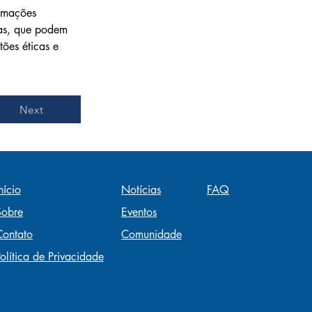
rmações 
das, que podem 
ões éticas e 
Next
nício
Notícias
FAQ
Sobre
Eventos
Contato
Comunidade
olítica de Privacidade