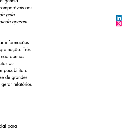
eligência 
 comparáveis aos 
da pela 
 ainda operam 
ar informações 
ogramação. Três 
e não apenas 
atos ou 
 possibilita a 
ise de grandes 
gerar relatórios 
cial para 