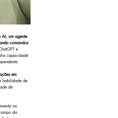
 AI, um agente 
ensando comandos 
 ChatGPT e 
stra capacidade 
dependente.
cações em 
na habilidade de 
dade de 
amente na 
 campo da 