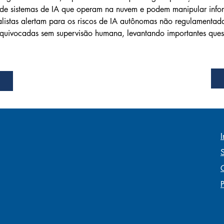
de sistemas de IA que operam na nuvem e podem manipular info
ialistas alertam para os riscos de IA autônomas não regulamenta
quivocadas sem supervisão humana, levantando importantes quest
I
P