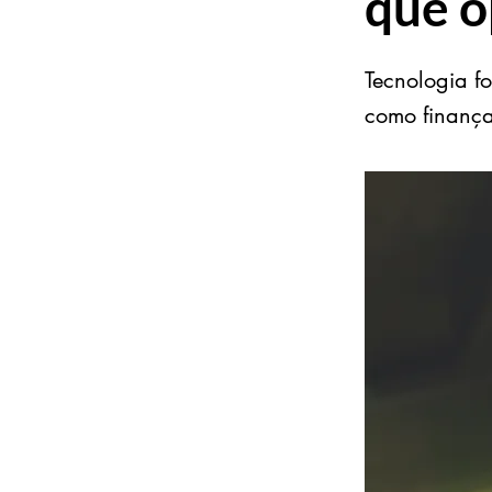
que o
Tecnologia f
como finança