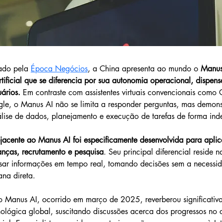
ado pela 
Época Negócios
, a China apresenta ao mundo o 
Manus
artificial que se diferencia por sua autonomia operacional, disp
ários. 
Em contraste com assistentes virtuais convencionais como
le, o Manus AI não se limita a responder perguntas, mas demon
nálise de dados, planejamento e execução de tarefas de forma in
jacente ao Manus AI foi especificamente desenvolvida para apli
anças, recrutamento e pesquisa
. Seu principal diferencial reside 
ssar informações em tempo real, tomando decisões sem a necessi
na direta.
 Manus AI, ocorrido em março de 2025, reverberou significativ
ológica global, suscitando discussões acerca dos progressos no