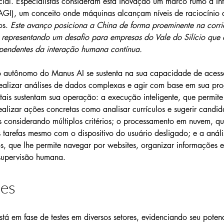
ficial. Especialistas consideram esta inovação um marco rumo à Int
 (AGI), um conceito onde máquinas alcançam níveis de raciocínio
s. 
Este avanço posiciona a China de forma proeminente na corri
 representando um desafio para empresas do Vale do Silício que
endentes da interação humana contínua.
 autônomo do Manus AI se sustenta na sua capacidade de acess
ealizar análises de dados complexas e agir com base em sua pr
tais sustentam sua operação: a execução inteligente, que permit
ealizar ações concretas como analisar currículos e sugerir candid
s considerando múltiplos critérios; o processamento em nuvem, que
 tarefas mesmo com o dispositivo do usuário desligado; e a anál
, que lhe permite navegar por websites, organizar informações e 
supervisão humana.
ões
tá em fase de testes em diversos setores, evidenciando seu poten