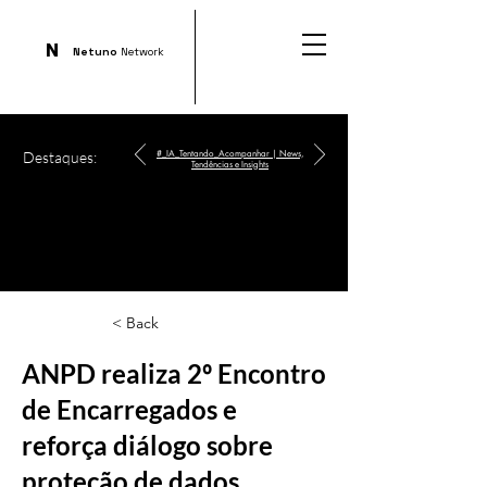
N
Netuno
Network
Destaques:
#_IA_Tentando_Acompanhar | News,
Tendências e Insights
< Back
ANPD realiza 2º Encontro
de Encarregados e
reforça diálogo sobre
proteção de dados