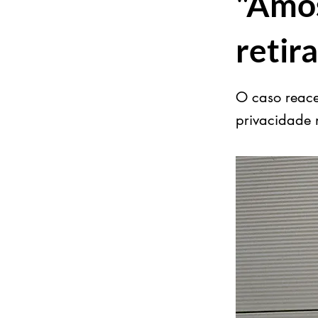
"Amos
retir
O caso reace
privacidade 