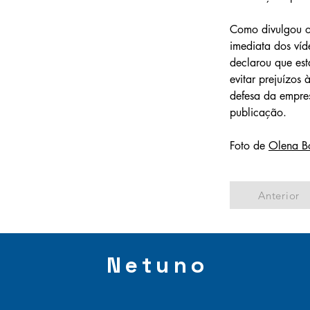
Como divulgou o
imediata dos víd
declarou que est
evitar prejuízos
defesa da empres
publicação. 
Foto de 
Olena B
Anterior
Netuno