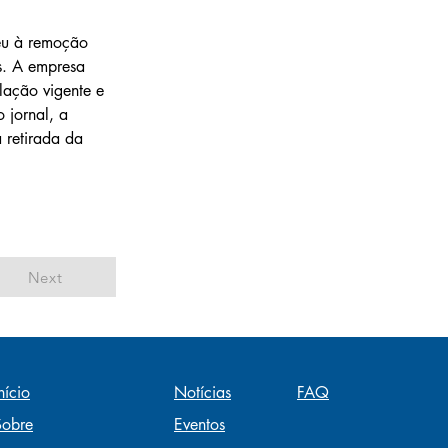
eu à remoção 
s. A empresa 
lação vigente e 
 jornal, a 
 retirada da 
Next
nício
Notícias
FAQ
Sobre
Eventos