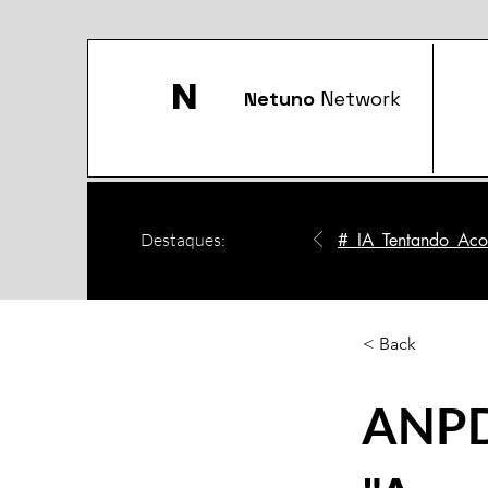
N
Netuno
Network
Destaques:
#_IA_Tentando_Acom
< Back
ANPD 