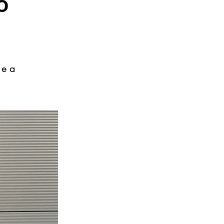
o
 e a