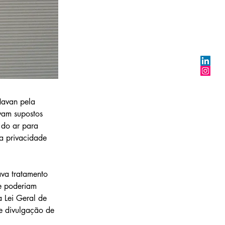
Havan pela 
vam supostos 
 do ar para 
a privacidade 
va tratamento 
e poderiam 
a Lei Geral de 
e divulgação de 