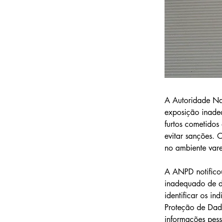
A Autoridade Na
exposição inade
furtos cometidos
evitar sanções. 
no ambiente varej
A ANPD notificou
inadequado de d
identificar os i
Proteção de Dado
informações pess