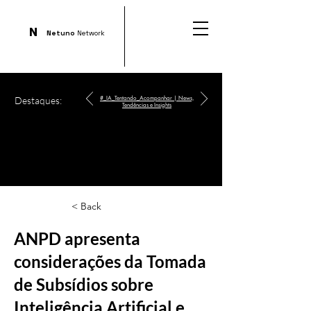
N
Netuno
Network
Destaques:
#_IA_Tentando_Acompanhar | News,
Tendências e Insights
< Back
ANPD apresenta
considerações da Tomada
de Subsídios sobre
Inteligência Artificial e