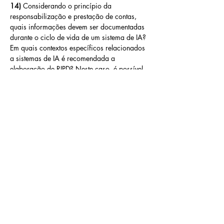
14) 
Considerando o princípio da 
responsabilização e prestação de contas, 
quais informações devem ser documentadas 
durante o ciclo de vida de um sistema de IA? 
Em quais contextos específicos relacionados 
a sistemas de IA é recomendada a 
elaboração de RIPD? Neste caso, é possível 
estabelecer requisitos específicos a serem 
observados na elaboração do RIPD?
15) 
Considerando o ciclo de vida de um 
sistema de IA, em que momento e contexto 
do tratamento seria viável ou necessária a 
anonimização? Qual a técnica utilizada? 
Quais outras medidas de segurança 
poderiam ser eventualmente utilizadas 
visando à proteção da privacidade de 
titulares de dados?
Como divulgou a ANPD, a iniciativa coletou 
124 contribuições, 61% originadas da 